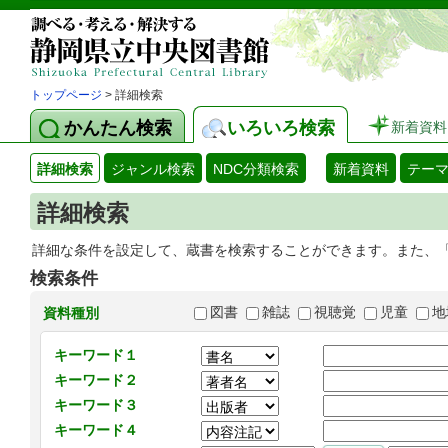
トップページ
> 詳細検索
かんたん検索
いろいろ検索
新着資料
詳細検索
ジャンル検索
NDC分類検索
新着資料
テー
詳細検索
詳細な条件を設定して、蔵書を検索することができます。また、
検索条件
図書
雑誌
視聴覚
児童
地
資料種別
キーワード１
キーワード２
キーワード３
キーワード４