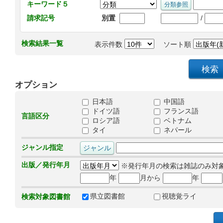
キーワード５
/
請求記号
別置
検索結果一覧
表示件数
ソート順
オプション
日本語
中国語
ドイツ語
フランス語
言語区分
ロシア語
ベトナム
タイ
ネパール
ジャンル指定
出版／発行年月
※発行年月の検索は雑誌のみ対
年
月から
年
県立図書館
視聴覚ライ
検索対象図書館