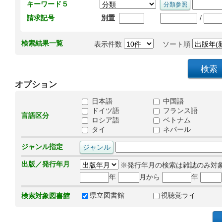
キーワード５
/
請求記号
別置
検索結果一覧
表示件数
ソート順
オプション
日本語
中国語
ドイツ語
フランス語
言語区分
ロシア語
ベトナム
タイ
ネパール
ジャンル指定
出版／発行年月
※発行年月の検索は雑誌のみ対
年
月から
年
県立図書館
視聴覚ライ
検索対象図書館