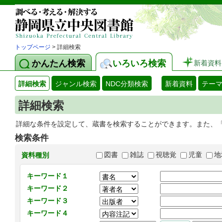
トップページ
> 詳細検索
かんたん検索
いろいろ検索
新着資料
詳細検索
ジャンル検索
NDC分類検索
新着資料
テー
詳細検索
詳細な条件を設定して、蔵書を検索することができます。また、
検索条件
図書
雑誌
視聴覚
児童
地
資料種別
キーワード１
キーワード２
キーワード３
キーワード４