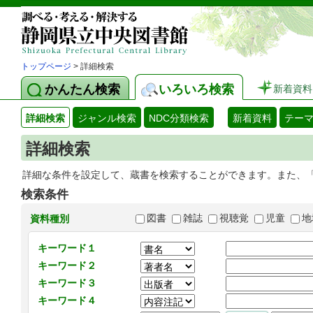
トップページ
> 詳細検索
かんたん検索
いろいろ検索
新着資料
詳細検索
ジャンル検索
NDC分類検索
新着資料
テー
詳細検索
詳細な条件を設定して、蔵書を検索することができます。また、
検索条件
図書
雑誌
視聴覚
児童
地
資料種別
キーワード１
キーワード２
キーワード３
キーワード４