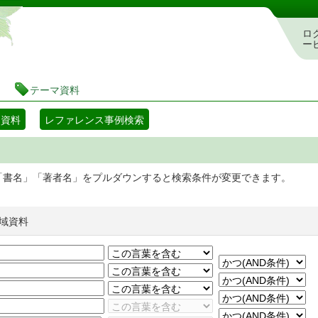
静岡県立図書館 蔵書検索・予約システム
ロ
ー
テーマ資料
マ資料
レファレンス事例検索
「書名」「著者名」をプルダウンすると検索条件が変更できます。
域資料