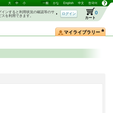
大
中
小
一般
かな
English
中文
한국어
0
グインすると利用状況の確認等のサ
ビスを利用できます。
カート
マイライブラリー