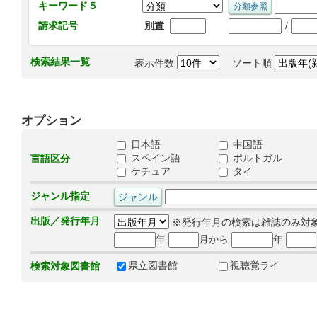
キーワード５
/
請求記号
別置
検索結果一覧
表示件数
ソート順
オプション
日本語
中国語
スペイン語
ポルトガル
言語区分
ケチュア
タイ
ジャンル指定
出版／発行年月
※発行年月の検索は雑誌のみ対
年
月から
年
県立図書館
視聴覚ライ
検索対象図書館