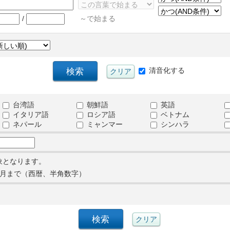
/
～で始まる
清音化する
台湾語
朝鮮語
英語
イタリア語
ロシア語
ベトナム
ネパール
ミャンマー
シンハラ
象となります。
月まで（西暦、半角数字）