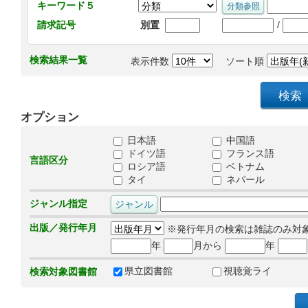
キーワード５
/
請求記号
別置
検索結果一覧
表示件数
ソート順
オプション
日本語
中国語
ドイツ語
フランス語
言語区分
ロシア語
ベトナム
タイ
ネパール
ジャンル指定
出版／発行年月
※発行年月の検索は雑誌のみ対
年
月から
年
県立図書館
視聴覚ライ
検索対象図書館