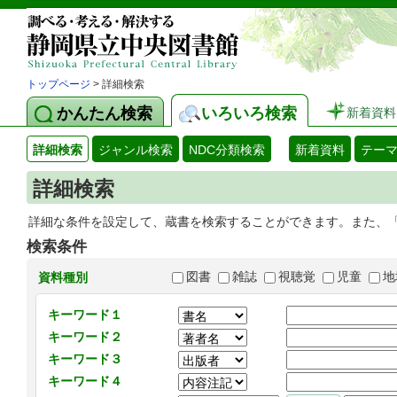
トップページ
> 詳細検索
かんたん検索
いろいろ検索
新着資料
詳細検索
ジャンル検索
NDC分類検索
新着資料
テー
詳細検索
詳細な条件を設定して、蔵書を検索することができます。また、
検索条件
図書
雑誌
視聴覚
児童
地
資料種別
キーワード１
キーワード２
キーワード３
キーワード４