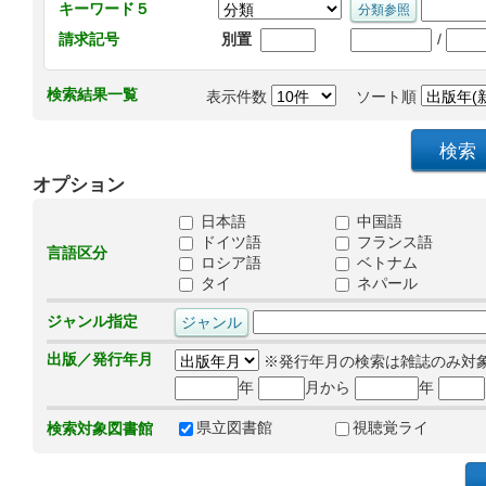
キーワード５
/
請求記号
別置
検索結果一覧
表示件数
ソート順
オプション
日本語
中国語
ドイツ語
フランス語
言語区分
ロシア語
ベトナム
タイ
ネパール
ジャンル指定
出版／発行年月
※発行年月の検索は雑誌のみ対
年
月から
年
県立図書館
視聴覚ライ
検索対象図書館