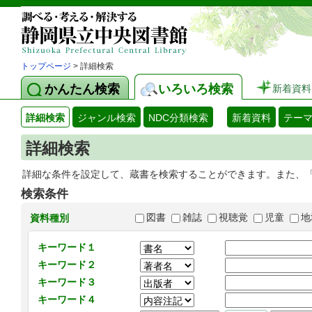
トップページ
> 詳細検索
かんたん検索
いろいろ検索
新着資料
詳細検索
ジャンル検索
NDC分類検索
新着資料
テー
詳細検索
詳細な条件を設定して、蔵書を検索することができます。また、
検索条件
図書
雑誌
視聴覚
児童
地
資料種別
キーワード１
キーワード２
キーワード３
キーワード４