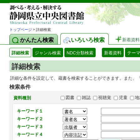
トップページ
> 詳細検索
かんたん検索
いろいろ検索
新着資料
詳細検索
ジャンル検索
NDC分類検索
新着資料
テー
詳細検索
詳細な条件を設定して、蔵書を検索することができます。また、
検索条件
図書
雑誌
視聴覚
児童
地
資料種別
キーワード１
キーワード２
キーワード３
キーワード４