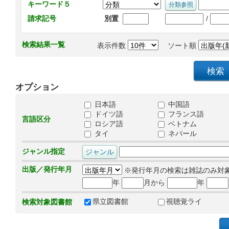
キーワード５
/
請求記号
別置
検索結果一覧
表示件数
ソート順
オプション
日本語
中国語
ドイツ語
フランス語
言語区分
ロシア語
ベトナム
タイ
ネパール
ジャンル指定
出版／発行年月
※発行年月の検索は雑誌のみ対
年
月から
年
県立図書館
視聴覚ライ
検索対象図書館