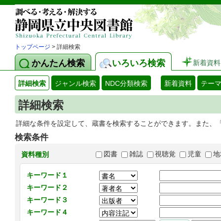
トップページ
> 詳細検索
かんたん検索
いろいろ検索
新着資料
詳細検索
ジャンル検索
NDC分類検索
新着資料
テー
詳細検索
詳細な条件を設定して、蔵書を検索することができます。また、
検索条件
図書
雑誌
視聴覚
児童
地
資料種別
キーワード１
キーワード２
キーワード３
キーワード４