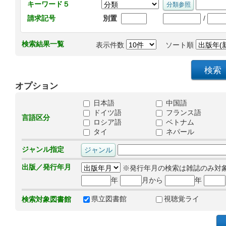
キーワード５
/
請求記号
別置
検索結果一覧
表示件数
ソート順
オプション
日本語
中国語
ドイツ語
フランス語
言語区分
ロシア語
ベトナム
タイ
ネパール
ジャンル指定
出版／発行年月
※発行年月の検索は雑誌のみ対
年
月から
年
県立図書館
視聴覚ライ
検索対象図書館