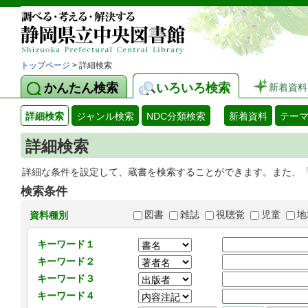
トップページ
> 詳細検索
かんたん検索
いろいろ検索
新着資料
詳細検索
ジャンル検索
NDC分類検索
新着資料
テー
詳細検索
詳細な条件を設定して、蔵書を検索することができます。また、
検索条件
図書
雑誌
視聴覚
児童
地
資料種別
キーワード１
キーワード２
キーワード３
キーワード４