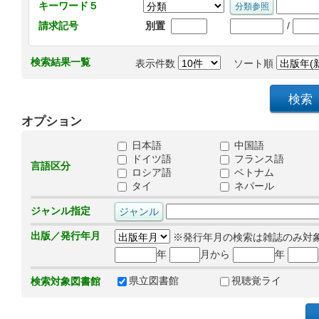
キーワード５
/
請求記号
別置
検索結果一覧
表示件数
ソート順
オプション
日本語
中国語
ドイツ語
フランス語
言語区分
ロシア語
ベトナム
タイ
ネパール
ジャンル指定
出版／発行年月
※発行年月の検索は雑誌のみ対
年
月から
年
県立図書館
視聴覚ライ
検索対象図書館