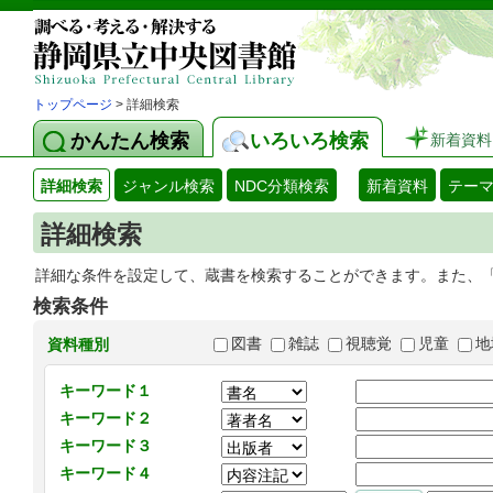
トップページ
> 詳細検索
かんたん検索
いろいろ検索
新着資料
詳細検索
ジャンル検索
NDC分類検索
新着資料
テー
詳細検索
詳細な条件を設定して、蔵書を検索することができます。また、
検索条件
図書
雑誌
視聴覚
児童
地
資料種別
キーワード１
キーワード２
キーワード３
キーワード４