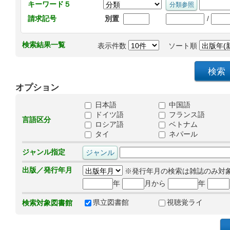
キーワード５
/
請求記号
別置
検索結果一覧
表示件数
ソート順
オプション
日本語
中国語
ドイツ語
フランス語
言語区分
ロシア語
ベトナム
タイ
ネパール
ジャンル指定
出版／発行年月
※発行年月の検索は雑誌のみ対
年
月から
年
県立図書館
視聴覚ライ
検索対象図書館