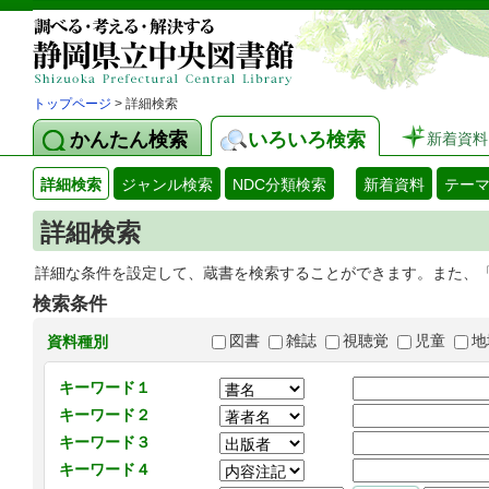
トップページ
> 詳細検索
かんたん検索
いろいろ検索
新着資料
詳細検索
ジャンル検索
NDC分類検索
新着資料
テー
詳細検索
詳細な条件を設定して、蔵書を検索することができます。また、
検索条件
図書
雑誌
視聴覚
児童
地
資料種別
キーワード１
キーワード２
キーワード３
キーワード４