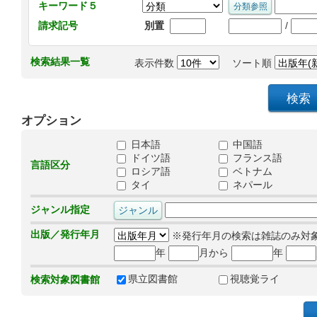
キーワード５
/
請求記号
別置
検索結果一覧
表示件数
ソート順
オプション
日本語
中国語
ドイツ語
フランス語
言語区分
ロシア語
ベトナム
タイ
ネパール
ジャンル指定
出版／発行年月
※発行年月の検索は雑誌のみ対
年
月から
年
県立図書館
視聴覚ライ
検索対象図書館