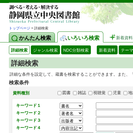
トップページ
> 詳細検索
かんたん検索
いろいろ検索
新着資料
詳細検索
ジャンル検索
NDC分類検索
新着資料
テー
詳細検索
詳細な条件を設定して、蔵書を検索することができます。また、
検索条件
図書
雑誌
視聴覚
児童
地
資料種別
キーワード１
キーワード２
キーワード３
キーワード４