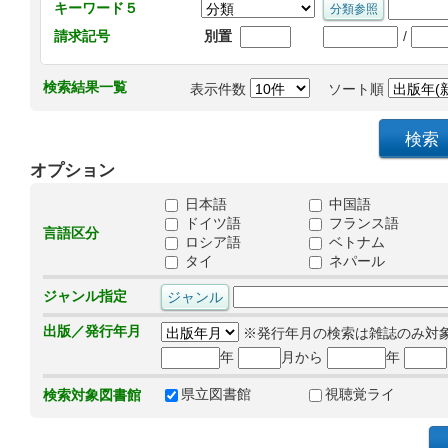
キーワード５
/
請求記号
別置
検索結果一覧
表示件数
ソート順
オプション
日本語
中国語
ドイツ語
フランス語
言語区分
ロシア語
ベトナム
タイ
ネパール
ジャンル指定
出版／発行年月
※発行年月の検索は雑誌のみ対
年
月から
年
県立図書館
視聴覚ライ
検索対象図書館