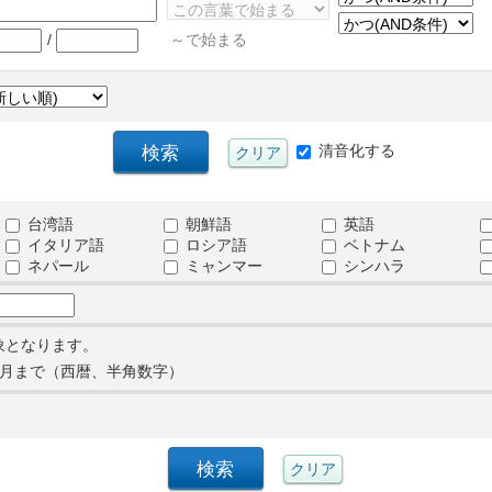
/
～で始まる
清音化する
台湾語
朝鮮語
英語
イタリア語
ロシア語
ベトナム
ネパール
ミャンマー
シンハラ
象となります。
月まで（西暦、半角数字）