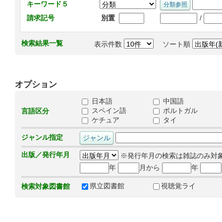
キーワード５
/
請求記号
別置
検索結果一覧
表示件数
ソート順
オプション
日本語
中国語
スペイン語
ポルトガル
言語区分
ケチュア
タイ
ジャンル指定
出版／発行年月
※発行年月の検索は雑誌のみ対
年
月から
年
県立図書館
視聴覚ライ
検索対象図書館