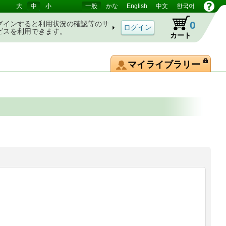
大
中
小
一般
かな
English
中文
한국어
0
グインすると利用状況の確認等のサ
ビスを利用できます。
カート
マイライブラリー