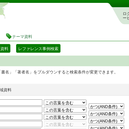
静岡県立図書館 蔵書検索・予約システム
ロ
ー
テーマ資料
マ資料
レファレンス事例検索
「書名」「著者名」をプルダウンすると検索条件が変更できます。
域資料