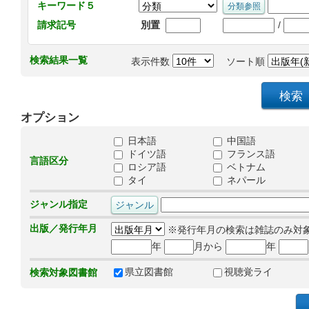
キーワード５
/
請求記号
別置
検索結果一覧
表示件数
ソート順
オプション
日本語
中国語
ドイツ語
フランス語
言語区分
ロシア語
ベトナム
タイ
ネパール
ジャンル指定
出版／発行年月
※発行年月の検索は雑誌のみ対
年
月から
年
県立図書館
視聴覚ライ
検索対象図書館