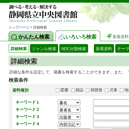
トップページ
> 詳細検索
かんたん検索
いろいろ検索
新着資料
詳細検索
ジャンル検索
NDC分類検索
新着資料
テー
詳細検索
詳細な条件を設定して、蔵書を検索することができます。また、
検索条件
図書
雑誌
視聴覚
児童
地
資料種別
キーワード１
キーワード２
キーワード３
キーワード４