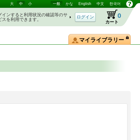
大
中
小
一般
かな
English
中文
한국어
0
グインすると利用状況の確認等のサ
ビスを利用できます。
カート
マイライブラリー