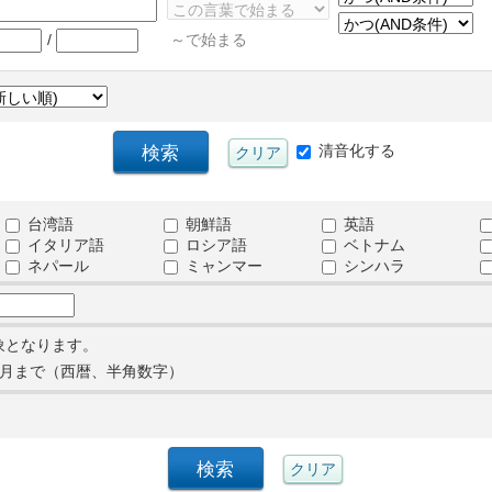
/
～で始まる
清音化する
台湾語
朝鮮語
英語
イタリア語
ロシア語
ベトナム
ネパール
ミャンマー
シンハラ
象となります。
月まで（西暦、半角数字）