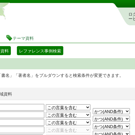
静岡県立図書館 蔵書検索・予約システム
ロ
ー
テーマ資料
マ資料
レファレンス事例検索
「書名」「著者名」をプルダウンすると検索条件が変更できます。
域資料