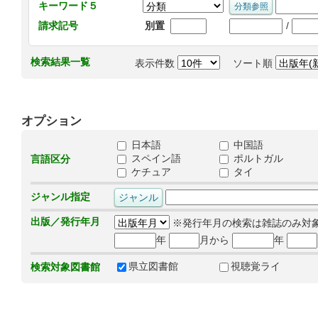
キーワード５
/
請求記号
別置
検索結果一覧
表示件数
ソート順
オプション
日本語
中国語
スペイン語
ポルトガル
言語区分
ケチュア
タイ
ジャンル指定
出版／発行年月
※発行年月の検索は雑誌のみ対
年
月から
年
県立図書館
視聴覚ライ
検索対象図書館