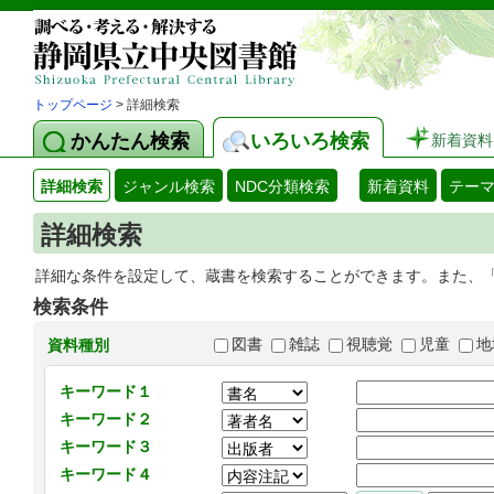
トップページ
> 詳細検索
かんたん検索
いろいろ検索
新着資料
詳細検索
ジャンル検索
NDC分類検索
新着資料
テー
詳細検索
詳細な条件を設定して、蔵書を検索することができます。また、
検索条件
図書
雑誌
視聴覚
児童
地
資料種別
キーワード１
キーワード２
キーワード３
キーワード４