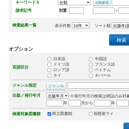
キーワード５
/
請求記号
別置
検索結果一覧
表示件数
ソート順
オプション
日本語
中国語
ドイツ語
フランス語
言語区分
ロシア語
ベトナム
タイ
ネパール
ジャンル指定
出版／発行年月
※発行年月の検索は雑誌のみ対
年
月から
年
県立図書館
視聴覚ライ
検索対象図書館