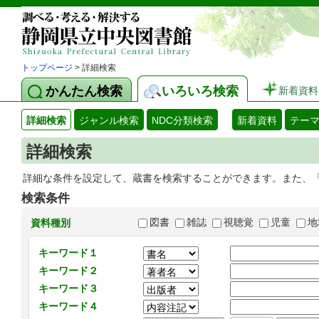
トップページ
> 詳細検索
かんたん検索
いろいろ検索
新着資料
詳細検索
ジャンル検索
NDC分類検索
新着資料
テー
詳細検索
詳細な条件を設定して、蔵書を検索することができます。また、
検索条件
図書
雑誌
視聴覚
児童
地
資料種別
キーワード１
キーワード２
キーワード３
キーワード４