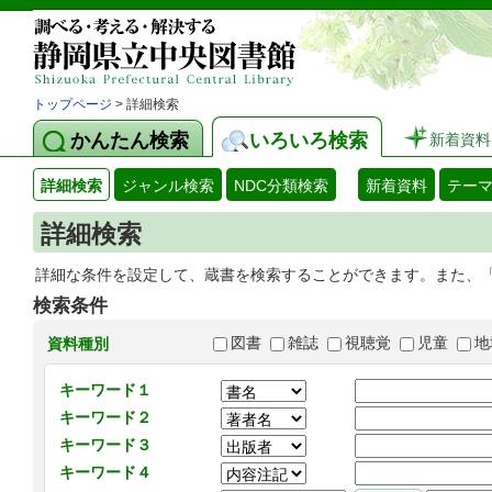
トップページ
> 詳細検索
かんたん検索
いろいろ検索
新着資料
詳細検索
ジャンル検索
NDC分類検索
新着資料
テー
詳細検索
詳細な条件を設定して、蔵書を検索することができます。また、
検索条件
図書
雑誌
視聴覚
児童
地
資料種別
キーワード１
キーワード２
キーワード３
キーワード４