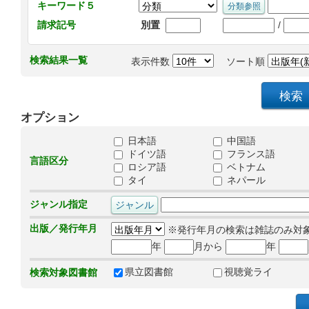
キーワード５
/
請求記号
別置
検索結果一覧
表示件数
ソート順
オプション
日本語
中国語
ドイツ語
フランス語
言語区分
ロシア語
ベトナム
タイ
ネパール
ジャンル指定
出版／発行年月
※発行年月の検索は雑誌のみ対
年
月から
年
県立図書館
視聴覚ライ
検索対象図書館