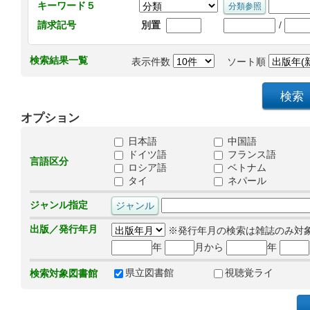
キーワード５
/
請求記号
別置
検索結果一覧
表示件数
ソート順
オプション
日本語
中国語
ドイツ語
フランス語
言語区分
ロシア語
ベトナム
タイ
ネパール
ジャンル指定
出版／発行年月
※発行年月の検索は雑誌のみ対
年
月から
年
県立図書館
視聴覚ライ
検索対象図書館