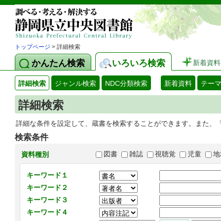
トップページ
> 詳細検索
かんたん検索
いろいろ検索
新着資料
詳細検索
ジャンル検索
NDC分類検索
新着資料
テー
詳細検索
詳細な条件を設定して、蔵書を検索することができます。また、
検索条件
図書
雑誌
視聴覚
児童
地
資料種別
キーワード１
キーワード２
キーワード３
キーワード４