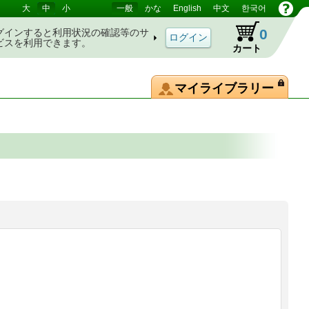
大
中
小
一般
かな
English
中文
한국어
0
グインすると利用状況の確認等のサ
ビスを利用できます。
カート
マイライブラリー