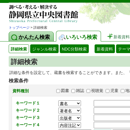
トップページ
> 詳細検索
かんたん検索
いろいろ検索
新着資料
詳細検索
ジャンル検索
NDC分類検索
新着資料
テー
詳細検索
詳細な条件を設定して、蔵書を検索することができます。また、
検索条件
図書
雑誌
視聴覚
児童
地
資料種別
キーワード１
キーワード２
キーワード３
キーワード４