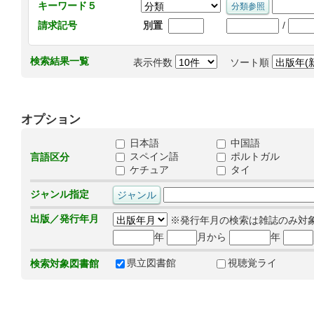
キーワード５
/
請求記号
別置
検索結果一覧
表示件数
ソート順
オプション
日本語
中国語
スペイン語
ポルトガル
言語区分
ケチュア
タイ
ジャンル指定
出版／発行年月
※発行年月の検索は雑誌のみ対
年
月から
年
県立図書館
視聴覚ライ
検索対象図書館