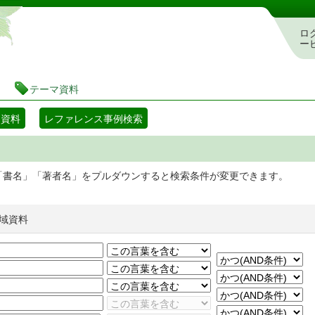
静岡県立図書館 蔵書検索・予約システム
ロ
ー
テーマ資料
マ資料
レファレンス事例検索
「書名」「著者名」をプルダウンすると検索条件が変更できます。
域資料