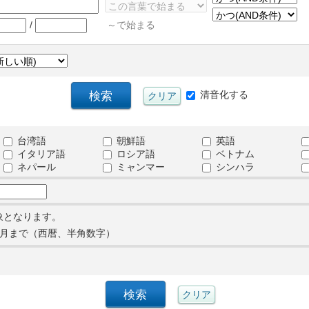
/
～で始まる
清音化する
台湾語
朝鮮語
英語
イタリア語
ロシア語
ベトナム
ネパール
ミャンマー
シンハラ
象となります。
月まで（西暦、半角数字）