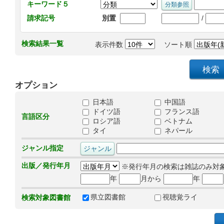
キーワード５
/
請求記号
別置
検索結果一覧
表示件数
ソート順
オプション
日本語
中国語
ドイツ語
フランス語
言語区分
ロシア語
ベトナム
タイ
ネパール
ジャンル指定
出版／発行年月
※発行年月の検索は雑誌のみ対
年
月から
年
県立図書館
視聴覚ライ
検索対象図書館