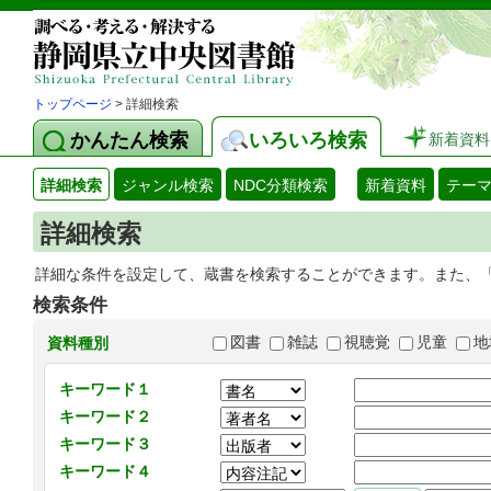
トップページ
> 詳細検索
かんたん検索
いろいろ検索
新着資料
詳細検索
ジャンル検索
NDC分類検索
新着資料
テー
詳細検索
詳細な条件を設定して、蔵書を検索することができます。また、
検索条件
図書
雑誌
視聴覚
児童
地
資料種別
キーワード１
キーワード２
キーワード３
キーワード４