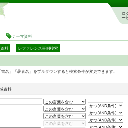
静岡県立図書館 蔵書検索・予約システム
ロ
ー
テーマ資料
マ資料
レファレンス事例検索
「書名」「著者名」をプルダウンすると検索条件が変更できます。
域資料