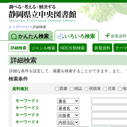
トップページ
> 詳細検索
かんたん検索
いろいろ検索
新着資料
詳細検索
ジャンル検索
NDC分類検索
新着資料
テー
詳細検索
詳細な条件を設定して、蔵書を検索することができます。また、
検索条件
図書
雑誌
視聴覚
児童
地
資料種別
キーワード１
キーワード２
キーワード３
キーワード４