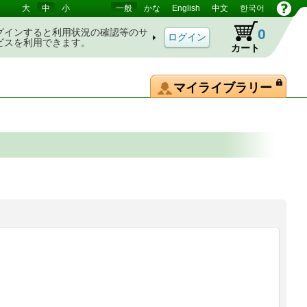
大
中
小
一般
かな
English
中文
한국어
0
グインすると利用状況の確認等のサ
ビスを利用できます。
カート
マイライブラリー