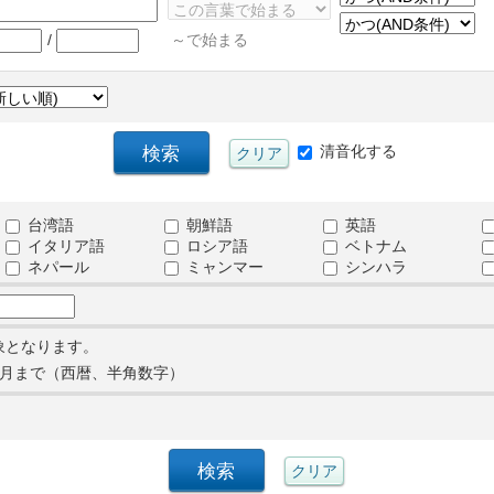
/
～で始まる
清音化する
台湾語
朝鮮語
英語
イタリア語
ロシア語
ベトナム
ネパール
ミャンマー
シンハラ
象となります。
月まで（西暦、半角数字）