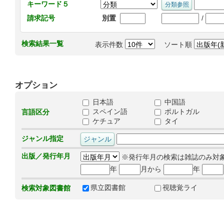
キーワード５
/
請求記号
別置
検索結果一覧
表示件数
ソート順
オプション
日本語
中国語
スペイン語
ポルトガル
言語区分
ケチュア
タイ
ジャンル指定
出版／発行年月
※発行年月の検索は雑誌のみ対
年
月から
年
県立図書館
視聴覚ライ
検索対象図書館