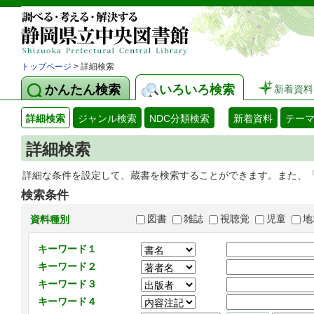
トップページ
> 詳細検索
かんたん検索
いろいろ検索
新着資料
詳細検索
ジャンル検索
NDC分類検索
新着資料
テー
詳細検索
詳細な条件を設定して、蔵書を検索することができます。また、
検索条件
図書
雑誌
視聴覚
児童
地
資料種別
キーワード１
キーワード２
キーワード３
キーワード４