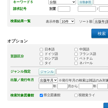
キーワード５
/
請求記号
別置
検索結果一覧
表示件数
ソート順
オプション
日本語
中国語
ドイツ語
フランス語
言語区分
ロシア語
ベトナム
タイ
ネパール
ジャンル指定
出版／発行年月
※発行年月の検索は雑誌のみ対
年
月から
年
県立図書館
視聴覚ライ
検索対象図書館