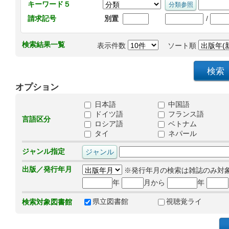
キーワード５
/
請求記号
別置
検索結果一覧
表示件数
ソート順
オプション
日本語
中国語
ドイツ語
フランス語
言語区分
ロシア語
ベトナム
タイ
ネパール
ジャンル指定
出版／発行年月
※発行年月の検索は雑誌のみ対
年
月から
年
県立図書館
視聴覚ライ
検索対象図書館