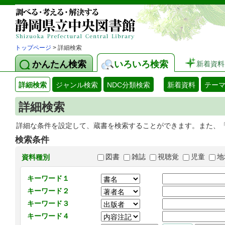
トップページ
> 詳細検索
かんたん検索
いろいろ検索
新着資料
詳細検索
ジャンル検索
NDC分類検索
新着資料
テー
詳細検索
詳細な条件を設定して、蔵書を検索することができます。また、
検索条件
図書
雑誌
視聴覚
児童
地
資料種別
キーワード１
キーワード２
キーワード３
キーワード４