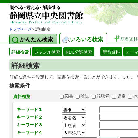
トップページ
> 詳細検索
かんたん検索
いろいろ検索
新着資料
詳細検索
ジャンル検索
NDC分類検索
新着資料
テー
詳細検索
詳細な条件を設定して、蔵書を検索することができます。また、
検索条件
図書
雑誌
視聴覚
児童
地
資料種別
キーワード１
キーワード２
キーワード３
キーワード４