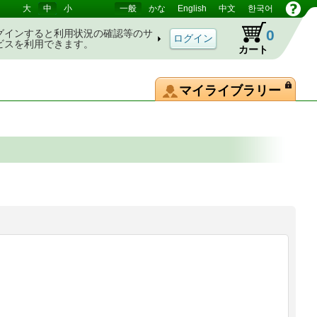
大
中
小
一般
かな
English
中文
한국어
0
グインすると利用状況の確認等のサ
ビスを利用できます。
カート
マイライブラリー