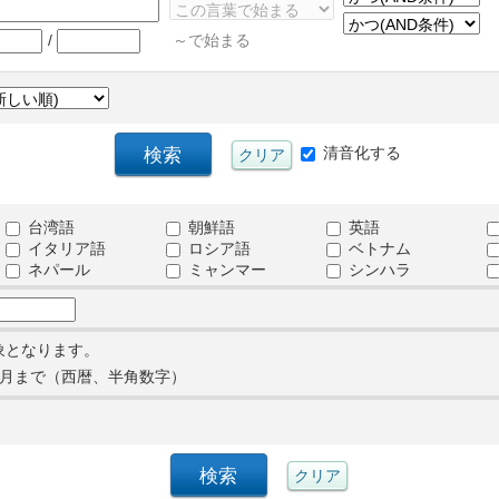
/
～で始まる
清音化する
台湾語
朝鮮語
英語
イタリア語
ロシア語
ベトナム
ネパール
ミャンマー
シンハラ
象となります。
月まで（西暦、半角数字）