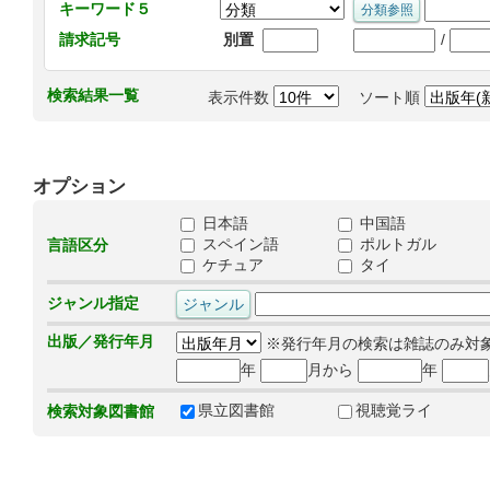
キーワード５
/
請求記号
別置
検索結果一覧
表示件数
ソート順
オプション
日本語
中国語
スペイン語
ポルトガル
言語区分
ケチュア
タイ
ジャンル指定
出版／発行年月
※発行年月の検索は雑誌のみ対
年
月から
年
県立図書館
視聴覚ライ
検索対象図書館