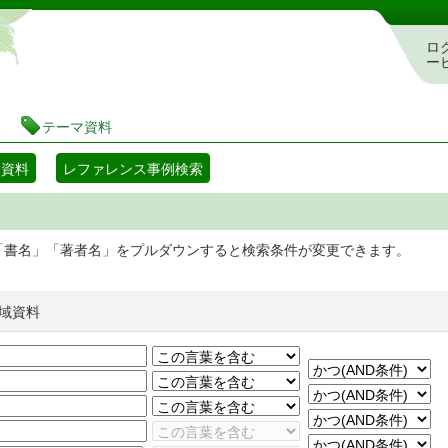
静岡県立図書館 蔵書検索・予約システム
ロ
ー
テーマ資料
マ資料
レファレンス事例検索
「書名」「著者名」をプルダウンすると検索条件が変更できます。
域資料