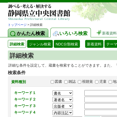
トップページ
> 詳細検索
かんたん検索
いろいろ検索
新着資料
詳細検索
ジャンル検索
NDC分類検索
新着資料
テー
詳細検索
詳細な条件を設定して、蔵書を検索することができます。また、
検索条件
図書
雑誌
視聴覚
児童
地
資料種別
キーワード１
キーワード２
キーワード３
キーワード４