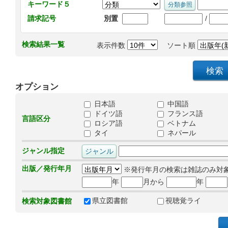
キーワード５
/
請求記号
別置
検索結果一覧
表示件数
ソート順
オプション
日本語
中国語
ドイツ語
フランス語
言語区分
ロシア語
ベトナム
タイ
ネパール
ジャンル指定
出版／発行年月
※発行年月の検索は雑誌のみ対
年
月から
年
県立図書館
視聴覚ライ
検索対象図書館