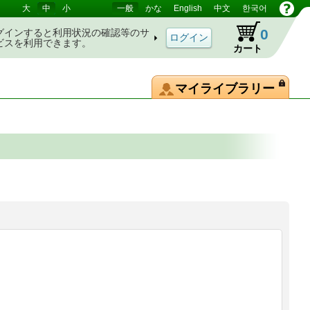
大
中
小
一般
かな
English
中文
한국어
0
グインすると利用状況の確認等のサ
ビスを利用できます。
カート
マイライブラリー