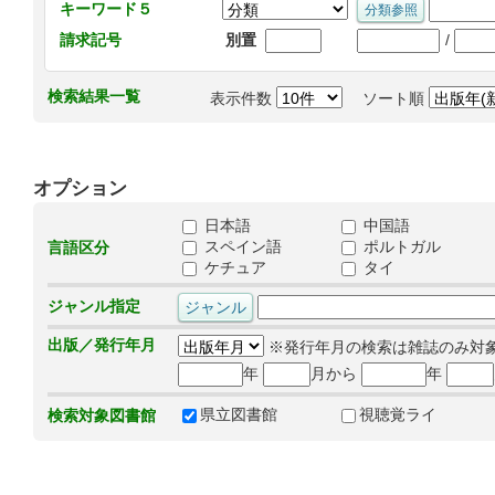
キーワード５
/
請求記号
別置
検索結果一覧
表示件数
ソート順
オプション
日本語
中国語
スペイン語
ポルトガル
言語区分
ケチュア
タイ
ジャンル指定
出版／発行年月
※発行年月の検索は雑誌のみ対
年
月から
年
県立図書館
視聴覚ライ
検索対象図書館