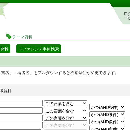
静岡県立図書館 蔵書検索・予約システム
ロ
ー
テーマ資料
マ資料
レファレンス事例検索
「書名」「著者名」をプルダウンすると検索条件が変更できます。
域資料