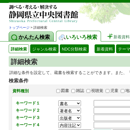
トップページ
> 詳細検索
かんたん検索
いろいろ検索
新着資料
詳細検索
ジャンル検索
NDC分類検索
新着資料
テー
詳細検索
詳細な条件を設定して、蔵書を検索することができます。また、
検索条件
図書
雑誌
視聴覚
児童
地
資料種別
キーワード１
キーワード２
キーワード３
キーワード４