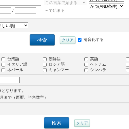
/
～で始まる
清音化する
台湾語
朝鮮語
英語
イタリア語
ロシア語
ベトナム
ネパール
ミャンマー
シンハラ
象となります。
月まで（西暦、半角数字）