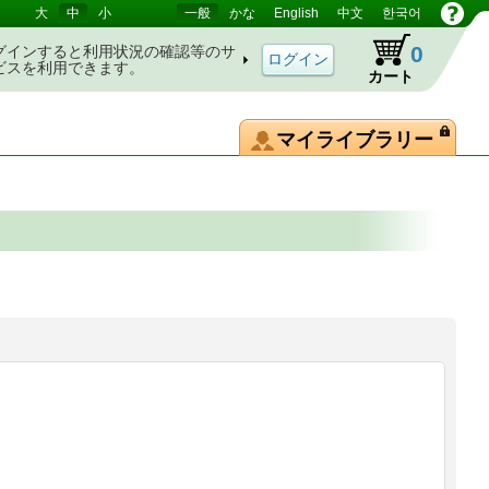
大
中
小
一般
かな
English
中文
한국어
0
グインすると利用状況の確認等のサ
ビスを利用できます。
カート
マイライブラリー