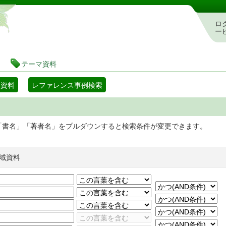
静岡県立図書館 蔵書検索・予約システム
ロ
ー
テーマ資料
マ資料
レファレンス事例検索
「書名」「著者名」をプルダウンすると検索条件が変更できます。
域資料