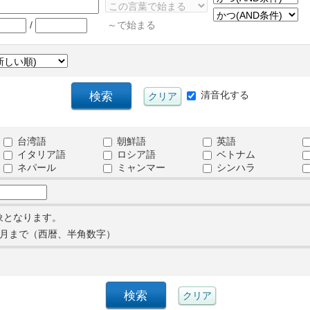
/
～で始まる
清音化する
台湾語
朝鮮語
英語
イタリア語
ロシア語
ベトナム
ネパール
ミャンマー
シンハラ
象となります。
月まで（西暦、半角数字）