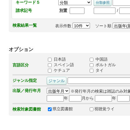
キーワード５
/
請求記号
別置
検索結果一覧
表示件数
ソート順
オプション
日本語
中国語
スペイン語
ポルトガル
言語区分
ケチュア
タイ
ジャンル指定
出版／発行年月
※発行年月の検索は雑誌のみ対
年
月から
年
県立図書館
視聴覚ライ
検索対象図書館