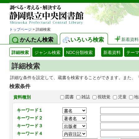
トップページ
> 詳細検索
かんたん検索
いろいろ検索
新着資料
詳細検索
ジャンル検索
NDC分類検索
新着資料
テー
詳細検索
詳細な条件を設定して、蔵書を検索することができます。また、
検索条件
図書
雑誌
視聴覚
児童
地
資料種別
キーワード１
キーワード２
キーワード３
キーワード４