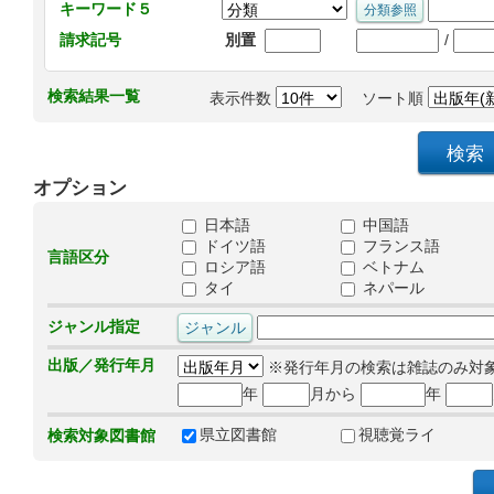
キーワード５
/
請求記号
別置
検索結果一覧
表示件数
ソート順
オプション
日本語
中国語
ドイツ語
フランス語
言語区分
ロシア語
ベトナム
タイ
ネパール
ジャンル指定
出版／発行年月
※発行年月の検索は雑誌のみ対
年
月から
年
県立図書館
視聴覚ライ
検索対象図書館