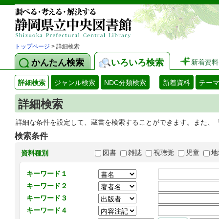
トップページ
> 詳細検索
かんたん検索
いろいろ検索
新着資料
詳細検索
ジャンル検索
NDC分類検索
新着資料
テー
詳細検索
詳細な条件を設定して、蔵書を検索することができます。また、
検索条件
図書
雑誌
視聴覚
児童
地
資料種別
キーワード１
キーワード２
キーワード３
キーワード４