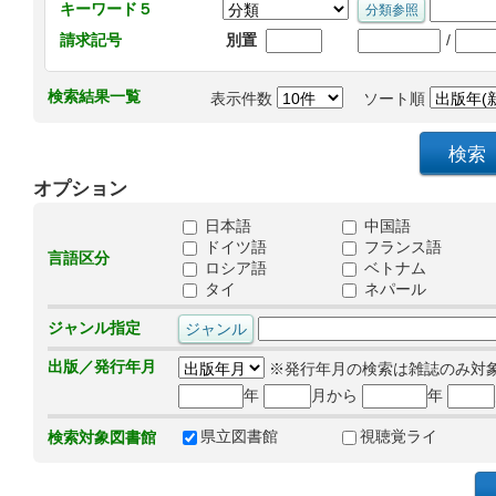
キーワード５
/
請求記号
別置
検索結果一覧
表示件数
ソート順
オプション
日本語
中国語
ドイツ語
フランス語
言語区分
ロシア語
ベトナム
タイ
ネパール
ジャンル指定
出版／発行年月
※発行年月の検索は雑誌のみ対
年
月から
年
県立図書館
視聴覚ライ
検索対象図書館