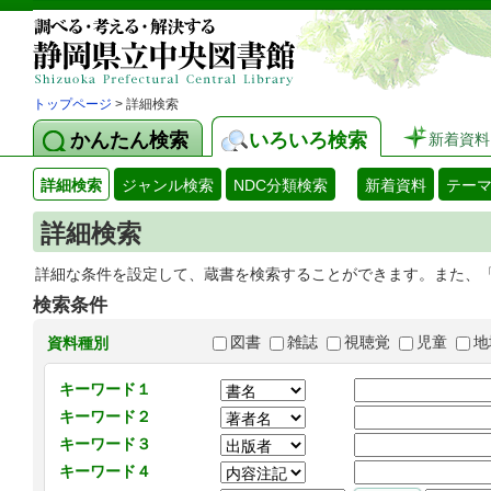
トップページ
> 詳細検索
かんたん検索
いろいろ検索
新着資料
詳細検索
ジャンル検索
NDC分類検索
新着資料
テー
詳細検索
詳細な条件を設定して、蔵書を検索することができます。また、
検索条件
図書
雑誌
視聴覚
児童
地
資料種別
キーワード１
キーワード２
キーワード３
キーワード４