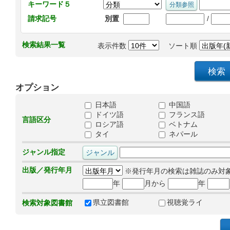
キーワード５
/
請求記号
別置
検索結果一覧
表示件数
ソート順
オプション
日本語
中国語
ドイツ語
フランス語
言語区分
ロシア語
ベトナム
タイ
ネパール
ジャンル指定
出版／発行年月
※発行年月の検索は雑誌のみ対
年
月から
年
県立図書館
視聴覚ライ
検索対象図書館