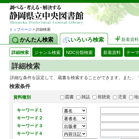
トップページ
> 詳細検索
かんたん検索
いろいろ検索
新着資料
詳細検索
ジャンル検索
NDC分類検索
新着資料
テー
詳細検索
詳細な条件を設定して、蔵書を検索することができます。また、
検索条件
図書
雑誌
視聴覚
児童
地
資料種別
キーワード１
キーワード２
キーワード３
キーワード４