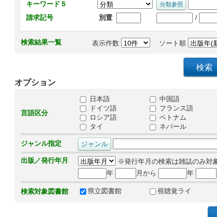
キーワード５
/
請求記号
別置
検索結果一覧
表示件数
ソート順
オプション
日本語
中国語
ドイツ語
フランス語
言語区分
ロシア語
ベトナム
タイ
ネパール
ジャンル指定
出版／発行年月
※発行年月の検索は雑誌のみ対
年
月から
年
県立図書館
視聴覚ライ
検索対象図書館