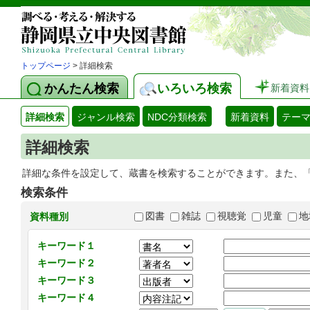
トップページ
> 詳細検索
かんたん検索
いろいろ検索
新着資料
詳細検索
ジャンル検索
NDC分類検索
新着資料
テー
詳細検索
詳細な条件を設定して、蔵書を検索することができます。また、
検索条件
図書
雑誌
視聴覚
児童
地
資料種別
キーワード１
キーワード２
キーワード３
キーワード４