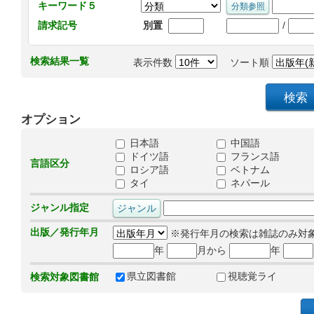
キーワード５
/
請求記号
別置
検索結果一覧
表示件数
ソート順
オプション
日本語
中国語
ドイツ語
フランス語
言語区分
ロシア語
ベトナム
タイ
ネパール
ジャンル指定
出版／発行年月
※発行年月の検索は雑誌のみ対
年
月から
年
県立図書館
視聴覚ライ
検索対象図書館