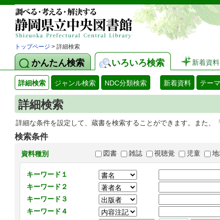
トップページ
> 詳細検索
かんたん検索
いろいろ検索
新着資料
詳細検索
ジャンル検索
NDC分類検索
新着資料
テー
詳細検索
詳細な条件を設定して、蔵書を検索することができます。また、
検索条件
図書
雑誌
視聴覚
児童
地
資料種別
キーワード１
キーワード２
キーワード３
キーワード４