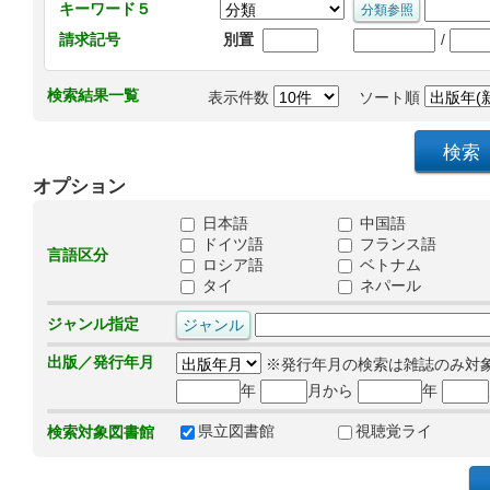
キーワード５
/
請求記号
別置
検索結果一覧
表示件数
ソート順
オプション
日本語
中国語
ドイツ語
フランス語
言語区分
ロシア語
ベトナム
タイ
ネパール
ジャンル指定
出版／発行年月
※発行年月の検索は雑誌のみ対
年
月から
年
県立図書館
視聴覚ライ
検索対象図書館