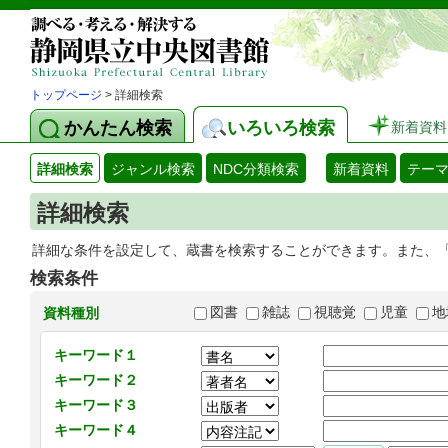
トップページ
> 詳細検索
かんたん検索
いろいろ検索
新着資料
詳細検索
ジャンル検索
NDC分類検索
新着資料
テー
詳細検索
詳細な条件を設定して、蔵書を検索することができます。また、
検索条件
図書
雑誌
視聴覚
児童
地
資料種別
キーワード１
キーワード２
キーワード３
キーワード４