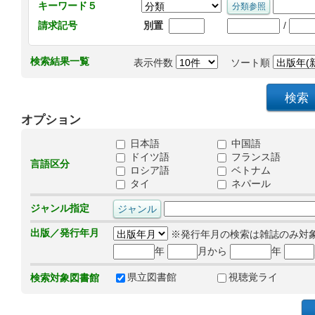
キーワード５
/
請求記号
別置
検索結果一覧
表示件数
ソート順
オプション
日本語
中国語
ドイツ語
フランス語
言語区分
ロシア語
ベトナム
タイ
ネパール
ジャンル指定
出版／発行年月
※発行年月の検索は雑誌のみ対
年
月から
年
県立図書館
視聴覚ライ
検索対象図書館