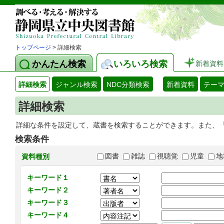
トップページ
> 詳細検索
かんたん検索
いろいろ検索
新着資料
詳細検索
ジャンル検索
NDC分類検索
新着資料
テー
詳細検索
詳細な条件を設定して、蔵書を検索することができます。また、
検索条件
図書
雑誌
視聴覚
児童
地
資料種別
キーワード１
キーワード２
キーワード３
キーワード４