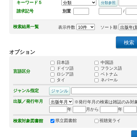
キーワード５
/
請求記号
別置
検索結果一覧
表示件数
ソート順
オプション
日本語
中国語
ドイツ語
フランス語
言語区分
ロシア語
ベトナム
タイ
ネパール
ジャンル指定
出版／発行年月
※発行年月の検索は雑誌のみ対
年
月から
年
県立図書館
視聴覚ライ
検索対象図書館