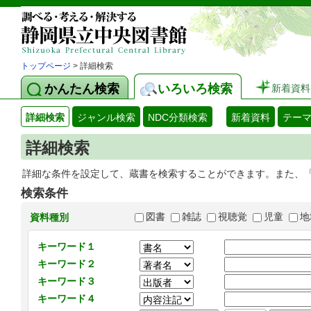
トップページ
> 詳細検索
かんたん検索
いろいろ検索
新着資料
詳細検索
ジャンル検索
NDC分類検索
新着資料
テー
詳細検索
詳細な条件を設定して、蔵書を検索することができます。また、
検索条件
図書
雑誌
視聴覚
児童
地
資料種別
キーワード１
キーワード２
キーワード３
キーワード４