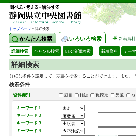
トップページ
> 詳細検索
かんたん検索
いろいろ検索
新着資料
詳細検索
ジャンル検索
NDC分類検索
新着資料
テー
詳細検索
詳細な条件を設定して、蔵書を検索することができます。また、
検索条件
図書
雑誌
視聴覚
児童
地
資料種別
キーワード１
キーワード２
キーワード３
キーワード４