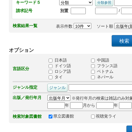
キーワード５
/
請求記号
別置
検索結果一覧
表示件数
ソート順
オプション
日本語
中国語
ドイツ語
フランス語
言語区分
ロシア語
ベトナム
タイ
ネパール
ジャンル指定
出版／発行年月
※発行年月の検索は雑誌のみ対
年
月から
年
県立図書館
視聴覚ライ
検索対象図書館