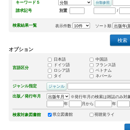
キーワード５
/
請求記号
別置
検索結果一覧
表示件数
ソート順
オプション
日本語
中国語
ドイツ語
フランス語
言語区分
ロシア語
ベトナム
タイ
ネパール
ジャンル指定
出版／発行年月
※発行年月の検索は雑誌のみ対
年
月から
年
県立図書館
視聴覚ライ
検索対象図書館