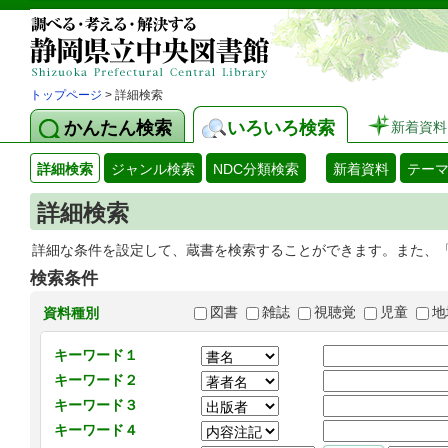
トップページ
> 詳細検索
かんたん検索
いろいろ検索
新着資料
詳細検索
ジャンル検索
NDC分類検索
新着資料
テー
詳細検索
詳細な条件を設定して、蔵書を検索することができます。また、
検索条件
図書
雑誌
視聴覚
児童
地
資料種別
キーワード１
キーワード２
キーワード３
キーワード４