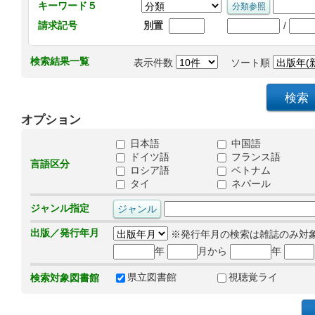
キーワード５
/
請求記号
別置
検索結果一覧
表示件数
ソート順
オプション
日本語
中国語
ドイツ語
フランス語
言語区分
ロシア語
ベトナム
タイ
ネパール
ジャンル指定
出版／発行年月
※発行年月の検索は雑誌のみ対
年
月から
年
県立図書館
視聴覚ライ
検索対象図書館