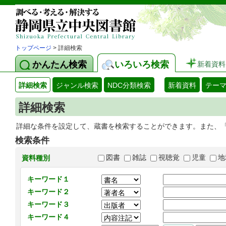
トップページ
> 詳細検索
かんたん検索
いろいろ検索
新着資料
詳細検索
ジャンル検索
NDC分類検索
新着資料
テー
詳細検索
詳細な条件を設定して、蔵書を検索することができます。また、
検索条件
図書
雑誌
視聴覚
児童
地
資料種別
キーワード１
キーワード２
キーワード３
キーワード４