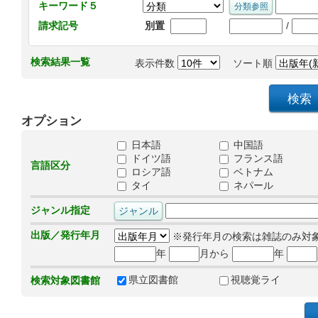
キーワード５
/
請求記号
別置
検索結果一覧
表示件数
ソート順
オプション
日本語
中国語
ドイツ語
フランス語
言語区分
ロシア語
ベトナム
タイ
ネパール
ジャンル指定
出版／発行年月
※発行年月の検索は雑誌のみ対
年
月から
年
県立図書館
視聴覚ライ
検索対象図書館