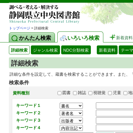
トップページ
> 詳細検索
かんたん検索
いろいろ検索
新着資料
詳細検索
ジャンル検索
NDC分類検索
新着資料
テー
詳細検索
詳細な条件を設定して、蔵書を検索することができます。また、
検索条件
図書
雑誌
視聴覚
児童
地
資料種別
キーワード１
キーワード２
キーワード３
キーワード４