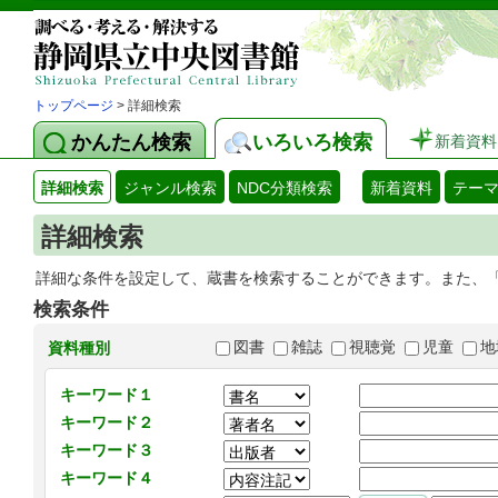
トップページ
> 詳細検索
かんたん検索
いろいろ検索
新着資料
詳細検索
ジャンル検索
NDC分類検索
新着資料
テー
詳細検索
詳細な条件を設定して、蔵書を検索することができます。また、
検索条件
図書
雑誌
視聴覚
児童
地
資料種別
キーワード１
キーワード２
キーワード３
キーワード４