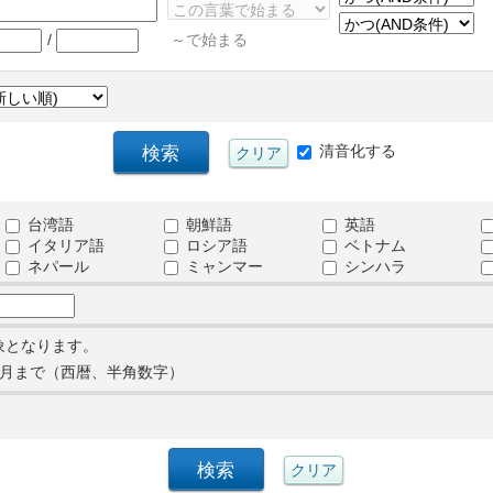
/
～で始まる
清音化する
台湾語
朝鮮語
英語
イタリア語
ロシア語
ベトナム
ネパール
ミャンマー
シンハラ
象となります。
月まで（西暦、半角数字）