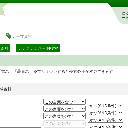
静岡県立図書館 蔵書検索・予約システム
ロ
ー
テーマ資料
マ資料
レファレンス事例検索
「書名」「著者名」をプルダウンすると検索条件が変更できます。
域資料