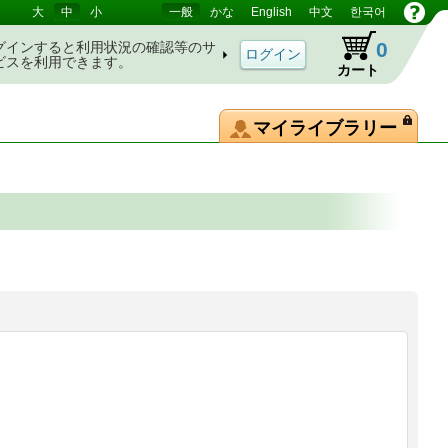
大
中
小
一般
かな
English
中文
한국어
0
グインすると利用状況の確認等のサ
ビスを利用できます。
カート
マイライブラリー