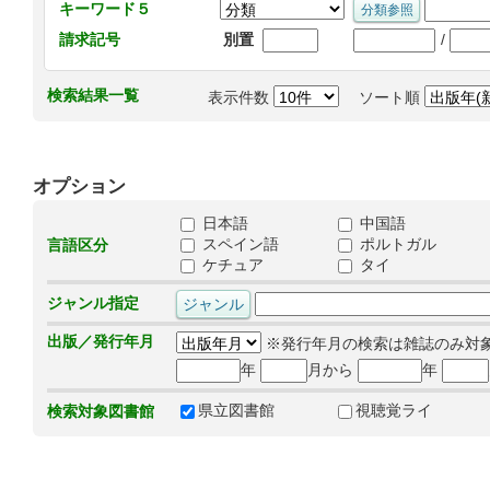
キーワード５
/
請求記号
別置
検索結果一覧
表示件数
ソート順
オプション
日本語
中国語
スペイン語
ポルトガル
言語区分
ケチュア
タイ
ジャンル指定
出版／発行年月
※発行年月の検索は雑誌のみ対
年
月から
年
県立図書館
視聴覚ライ
検索対象図書館