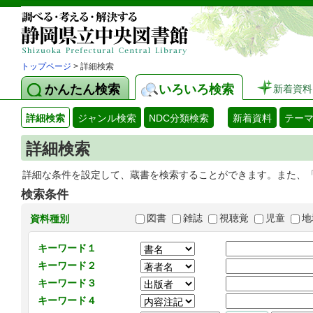
トップページ
> 詳細検索
かんたん検索
いろいろ検索
新着資料
詳細検索
ジャンル検索
NDC分類検索
新着資料
テー
詳細検索
詳細な条件を設定して、蔵書を検索することができます。また、
検索条件
図書
雑誌
視聴覚
児童
地
資料種別
キーワード１
キーワード２
キーワード３
キーワード４