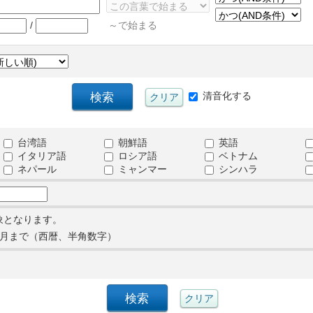
/
～で始まる
清音化する
台湾語
朝鮮語
英語
イタリア語
ロシア語
ベトナム
ネパール
ミャンマー
シンハラ
象となります。
月まで（西暦、半角数字）