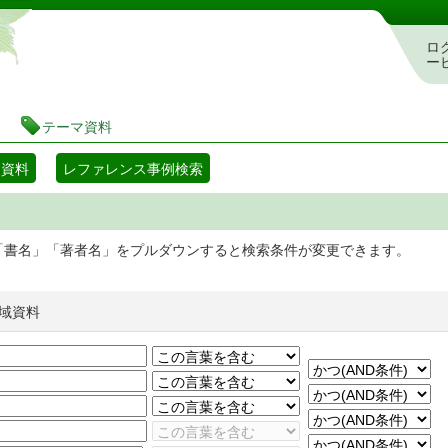
静岡県立図書館 蔵書検索・予約システム
ロ
ー
テーマ資料
マ資料
レファレンス事例検索
「書名」「著者名」をプルダウンすると検索条件が変更できます。
域資料