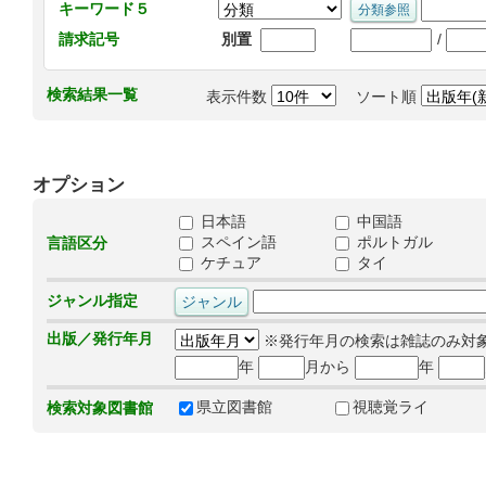
キーワード５
/
請求記号
別置
検索結果一覧
表示件数
ソート順
オプション
日本語
中国語
スペイン語
ポルトガル
言語区分
ケチュア
タイ
ジャンル指定
出版／発行年月
※発行年月の検索は雑誌のみ対
年
月から
年
県立図書館
視聴覚ライ
検索対象図書館