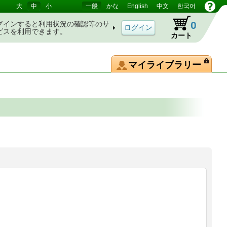
大
中
小
一般
かな
English
中文
한국어
0
グインすると利用状況の確認等のサ
ビスを利用できます。
カート
マイライブラリー