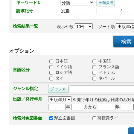
キーワード５
/
請求記号
別置
検索結果一覧
表示件数
ソート順
オプション
日本語
中国語
ドイツ語
フランス語
言語区分
ロシア語
ベトナム
タイ
ネパール
ジャンル指定
出版／発行年月
※発行年月の検索は雑誌のみ対
年
月から
年
県立図書館
視聴覚ライ
検索対象図書館