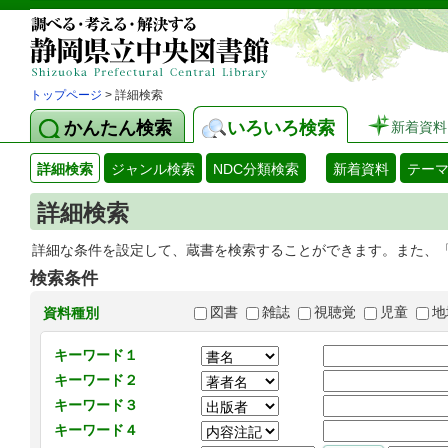
トップページ
> 詳細検索
かんたん検索
いろいろ検索
新着資料
詳細検索
ジャンル検索
NDC分類検索
新着資料
テー
詳細検索
詳細な条件を設定して、蔵書を検索することができます。また、
検索条件
図書
雑誌
視聴覚
児童
地
資料種別
キーワード１
キーワード２
キーワード３
キーワード４