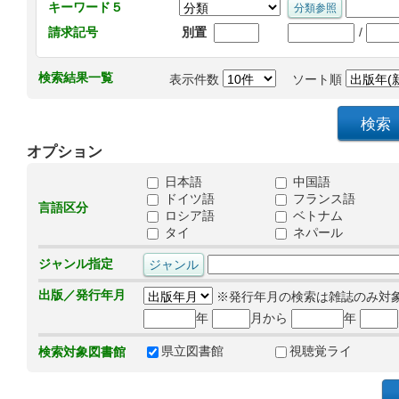
キーワード５
/
請求記号
別置
検索結果一覧
表示件数
ソート順
オプション
日本語
中国語
ドイツ語
フランス語
言語区分
ロシア語
ベトナム
タイ
ネパール
ジャンル指定
出版／発行年月
※発行年月の検索は雑誌のみ対
年
月から
年
県立図書館
視聴覚ライ
検索対象図書館