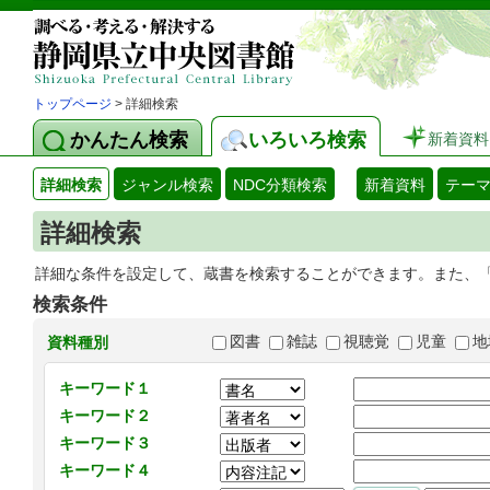
トップページ
> 詳細検索
かんたん検索
いろいろ検索
新着資料
詳細検索
ジャンル検索
NDC分類検索
新着資料
テー
詳細検索
詳細な条件を設定して、蔵書を検索することができます。また、
検索条件
図書
雑誌
視聴覚
児童
地
資料種別
キーワード１
キーワード２
キーワード３
キーワード４