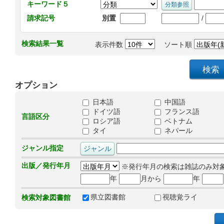
キーワード５
/
請求記号
別置
検索結果一覧
表示件数
ソート順
オプション
日本語
中国語
ドイツ語
フランス語
言語区分
ロシア語
ベトナム
タイ
ネパール
ジャンル指定
出版／発行年月
※発行年月の検索は雑誌のみ対
年
月から
年
県立図書館
視聴覚ライ
検索対象図書館