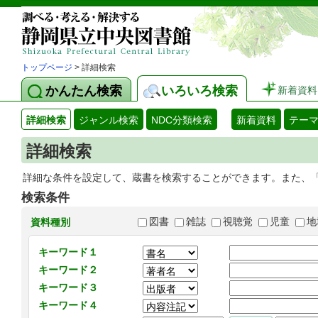
トップページ
> 詳細検索
かんたん検索
いろいろ検索
新着資料
詳細検索
ジャンル検索
NDC分類検索
新着資料
テー
詳細検索
詳細な条件を設定して、蔵書を検索することができます。また、
検索条件
図書
雑誌
視聴覚
児童
地
資料種別
キーワード１
キーワード２
キーワード３
キーワード４