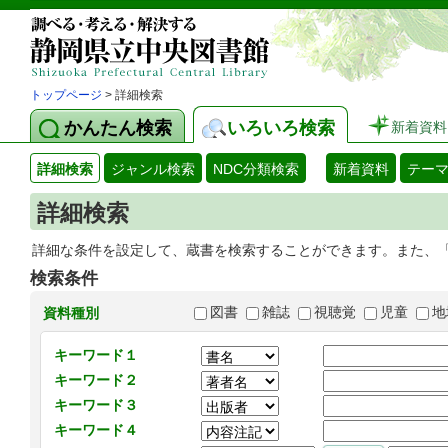
トップページ
> 詳細検索
かんたん検索
いろいろ検索
新着資料
詳細検索
ジャンル検索
NDC分類検索
新着資料
テー
詳細検索
詳細な条件を設定して、蔵書を検索することができます。また、
検索条件
図書
雑誌
視聴覚
児童
地
資料種別
キーワード１
キーワード２
キーワード３
キーワード４