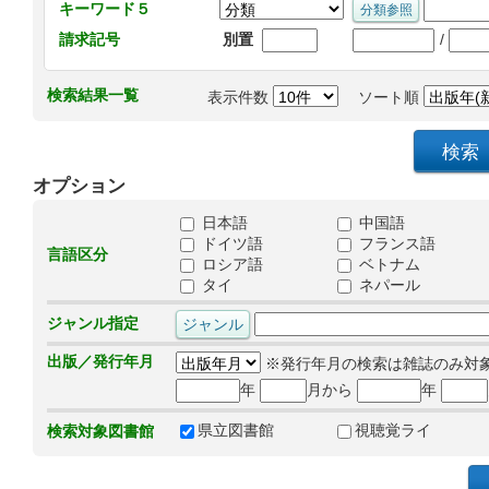
キーワード５
/
請求記号
別置
検索結果一覧
表示件数
ソート順
オプション
日本語
中国語
ドイツ語
フランス語
言語区分
ロシア語
ベトナム
タイ
ネパール
ジャンル指定
出版／発行年月
※発行年月の検索は雑誌のみ対
年
月から
年
県立図書館
視聴覚ライ
検索対象図書館