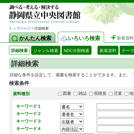
トップページ
> 詳細検索
かんたん検索
いろいろ検索
新着資料
詳細検索
ジャンル検索
NDC分類検索
新着資料
テー
詳細検索
詳細な条件を設定して、蔵書を検索することができます。また、
検索条件
図書
雑誌
視聴覚
児童
地
資料種別
キーワード１
キーワード２
キーワード３
キーワード４