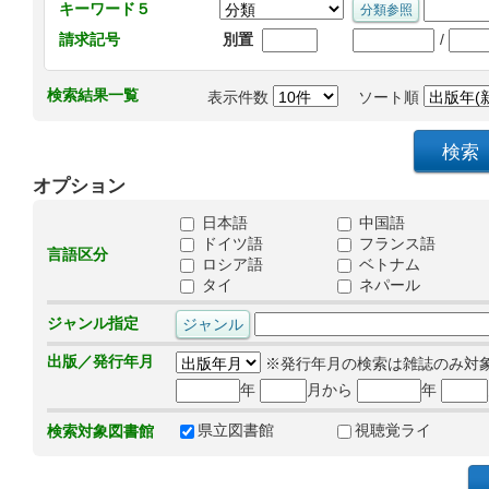
キーワード５
/
請求記号
別置
検索結果一覧
表示件数
ソート順
オプション
日本語
中国語
ドイツ語
フランス語
言語区分
ロシア語
ベトナム
タイ
ネパール
ジャンル指定
出版／発行年月
※発行年月の検索は雑誌のみ対
年
月から
年
県立図書館
視聴覚ライ
検索対象図書館