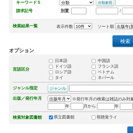
キーワード５
/
請求記号
別置
検索結果一覧
表示件数
ソート順
オプション
日本語
中国語
ドイツ語
フランス語
言語区分
ロシア語
ベトナム
タイ
ネパール
ジャンル指定
出版／発行年月
※発行年月の検索は雑誌のみ対
年
月から
年
県立図書館
視聴覚ライ
検索対象図書館