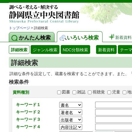
トップページ
> 詳細検索
かんたん検索
いろいろ検索
新着資料
詳細検索
ジャンル検索
NDC分類検索
新着資料
テー
詳細検索
詳細な条件を設定して、蔵書を検索することができます。また、
検索条件
図書
雑誌
視聴覚
児童
地
資料種別
キーワード１
キーワード２
キーワード３
キーワード４