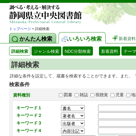
トップページ
> 詳細検索
かんたん検索
いろいろ検索
新着資料
詳細検索
ジャンル検索
NDC分類検索
新着資料
テー
詳細検索
詳細な条件を設定して、蔵書を検索することができます。また、
検索条件
図書
雑誌
視聴覚
児童
地
資料種別
キーワード１
キーワード２
キーワード３
キーワード４