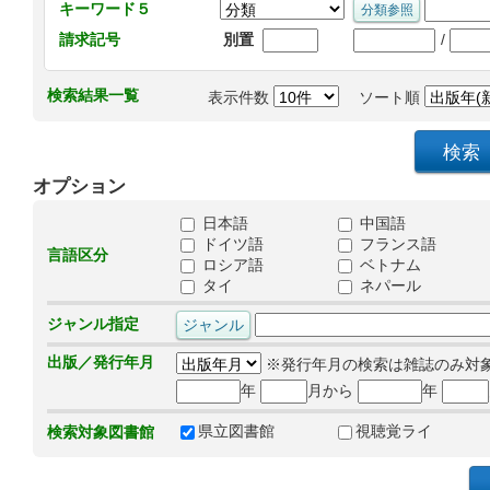
キーワード５
/
請求記号
別置
検索結果一覧
表示件数
ソート順
オプション
日本語
中国語
ドイツ語
フランス語
言語区分
ロシア語
ベトナム
タイ
ネパール
ジャンル指定
出版／発行年月
※発行年月の検索は雑誌のみ対
年
月から
年
県立図書館
視聴覚ライ
検索対象図書館