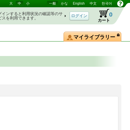
大
中
小
一般
かな
English
中文
한국어
0
グインすると利用状況の確認等のサ
ビスを利用できます。
カート
マイライブラリー