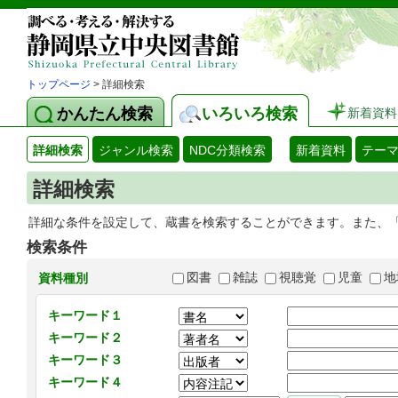
トップページ
> 詳細検索
かんたん検索
いろいろ検索
新着資料
詳細検索
ジャンル検索
NDC分類検索
新着資料
テー
詳細検索
詳細な条件を設定して、蔵書を検索することができます。また、
検索条件
図書
雑誌
視聴覚
児童
地
資料種別
キーワード１
キーワード２
キーワード３
キーワード４