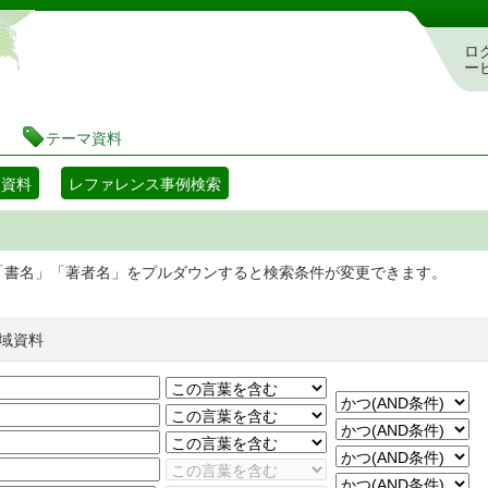
静岡県立図書館 蔵書検索・予約システム
ロ
ー
テーマ資料
マ資料
レファレンス事例検索
「書名」「著者名」をプルダウンすると検索条件が変更できます。
域資料