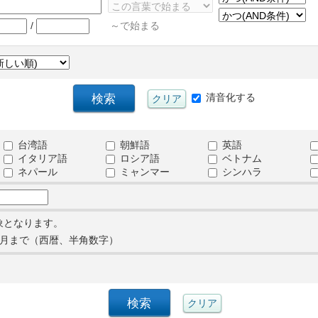
/
～で始まる
清音化する
台湾語
朝鮮語
英語
イタリア語
ロシア語
ベトナム
ネパール
ミャンマー
シンハラ
象となります。
月まで（西暦、半角数字）