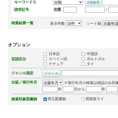
キーワード５
/
請求記号
別置
検索結果一覧
表示件数
ソート順
オプション
日本語
中国語
スペイン語
ポルトガル
言語区分
ケチュア
タイ
ジャンル指定
出版／発行年月
※発行年月の検索は雑誌のみ対
年
月から
年
県立図書館
視聴覚ライ
検索対象図書館