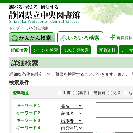
トップページ
> 詳細検索
かんたん検索
いろいろ検索
新着資料
詳細検索
ジャンル検索
NDC分類検索
新着資料
テー
詳細検索
詳細な条件を設定して、蔵書を検索することができます。また、
検索条件
図書
雑誌
視聴覚
児童
地
資料種別
キーワード１
キーワード２
キーワード３
キーワード４