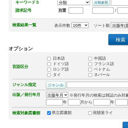
キーワード５
/
請求記号
別置
検索結果一覧
表示件数
ソート順
オプション
日本語
中国語
ドイツ語
フランス語
言語区分
ロシア語
ベトナム
タイ
ネパール
ジャンル指定
出版／発行年月
※発行年月の検索は雑誌のみ対
年
月から
年
県立図書館
視聴覚ライ
検索対象図書館