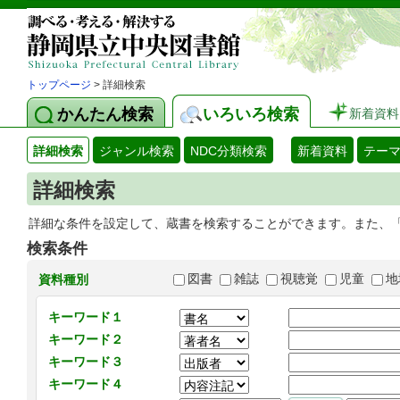
トップページ
> 詳細検索
かんたん検索
いろいろ検索
新着資料
詳細検索
ジャンル検索
NDC分類検索
新着資料
テー
詳細検索
詳細な条件を設定して、蔵書を検索することができます。また、
検索条件
図書
雑誌
視聴覚
児童
地
資料種別
キーワード１
キーワード２
キーワード３
キーワード４