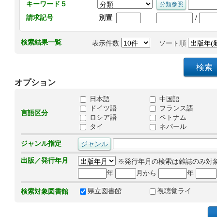
キーワード５
/
請求記号
別置
検索結果一覧
表示件数
ソート順
オプション
日本語
中国語
ドイツ語
フランス語
言語区分
ロシア語
ベトナム
タイ
ネパール
ジャンル指定
出版／発行年月
※発行年月の検索は雑誌のみ対
年
月から
年
県立図書館
視聴覚ライ
検索対象図書館